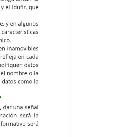
y el Idufir, que 
, y en algunos 
características 
nico.
n inamovibles 
efleja en cada 
difiquen datos 
el nombre o la 
 datos como la 
?
 dar una señal 
ación será la 
formativo será 