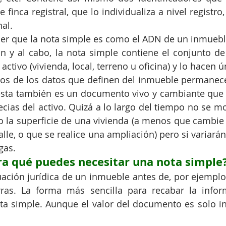
finca registral, que lo individualiza a nivel registro, 
nal.
er que la nota simple es como el ADN de un inmueble
fin y al cabo, la nota simple contiene el conjunto de 
activo (vivienda, local, terreno u oficina) y lo hacen ú
s de los datos que definen del inmueble permanece
ésta también es un documento vivo y cambiante que r
ias del activo. Quizá a lo largo del tiempo no se mo
 la superficie de una vivienda (a menos que cambie 
lle, o que se realice una ampliación) pero si variarán
gas.
ra qué puedes necesitar una nota simple
uación jurídica de un inmueble antes de, por ejemplo,
ras. La forma más sencilla para recabar la inform
ta simple. Aunque el valor del documento es solo in