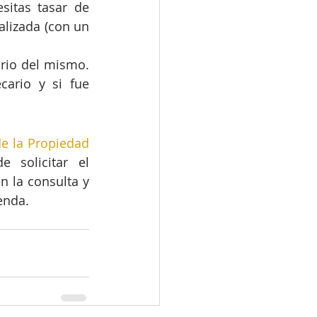
itas tasar de 
lizada (con un 
io del mismo. 
ario y si fue 
de la Propiedad
 solicitar el 
 la consulta y 
enda.