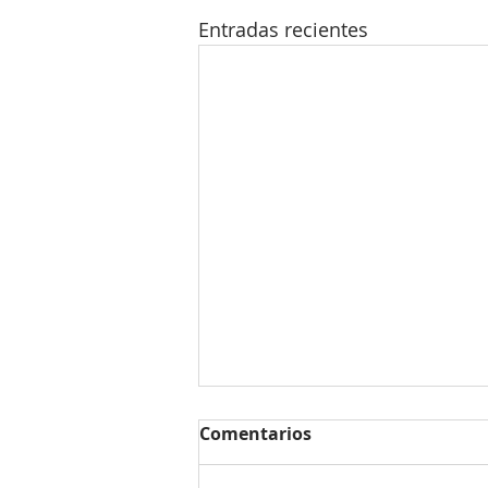
Entradas recientes
Sabemos qué tendencias
Comentarios
de decoración triunfarán
en 2024