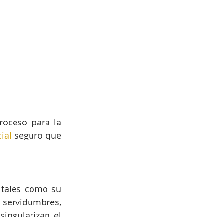
oceso para la 
ial
 seguro que 
tales como su 
ubicación, superficie, lindes, anexos, titularidad, cargas, derechos, servidumbres, 
ingularizan el 