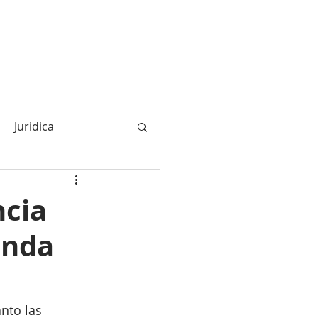
TRABAJA CON NOSOTROS
Blo
Juridica
ncia
enda
nto las 