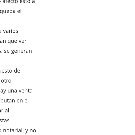
 afecto esto a 
queda el 
 varios 
an que ver 
s, se generan 
uesto de 
 otro 
hay una venta 
ibutan en el 
rial.
stas 
notarial, y no 