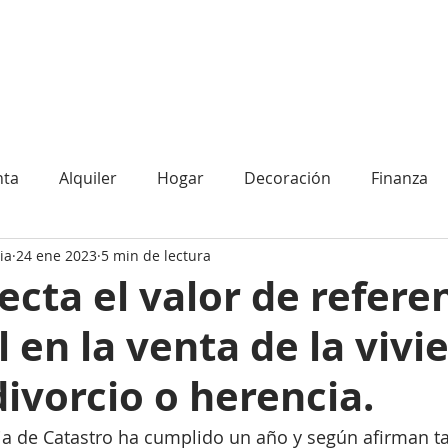
CONÓCENOS
CONTACTO
nta
Alquiler
Hogar
Decoración
Finanza
ia
24 ene 2023
5 min de lectura
cta el valor de refere
l en la venta de la vivi
divorcio o herencia.
cia de Catastro ha cumplido un año y según afirman ta