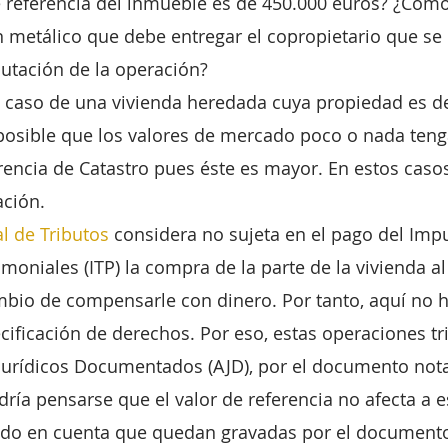
de referencia del inmueble es de 450.000 euros? ¿Cómo
 metálico que debe entregar el copropietario que se 
ibutación de la operación?
 caso de una vivienda heredada cuya propiedad es de
posible que los valores de mercado poco o nada teng
erencia de Catastro pues éste es mayor. En estos caso
ación.
l de Tributos
 considera no sujeta en el pago del Imp
moniales (ITP) la compra de la parte de la vivienda al
mbio de compensarle con dinero. Por tanto, aquí no 
ecificación de derechos. Por eso, estas operaciones tr
Jurídicos Documentados (AJD), por el documento nota
dría pensarse que el valor de referencia no afecta a e
ndo en cuenta que quedan gravadas por el documento 