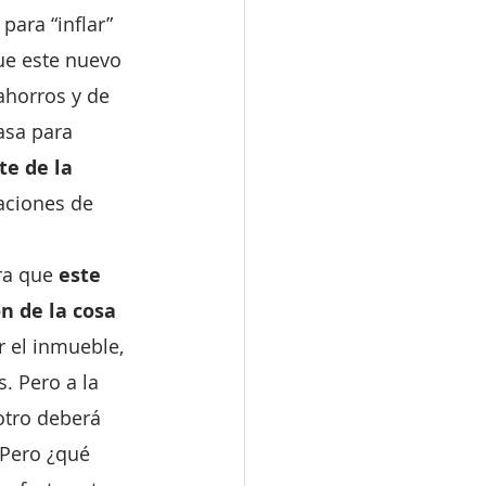
ara “inflar” 
ue este nuevo 
ahorros y de 
asa para 
e de la 
raciones de 
ra que
 este 
n de la cosa 
r el inmueble, 
. Pero a la 
otro deberá 
 Pero ¿qué 