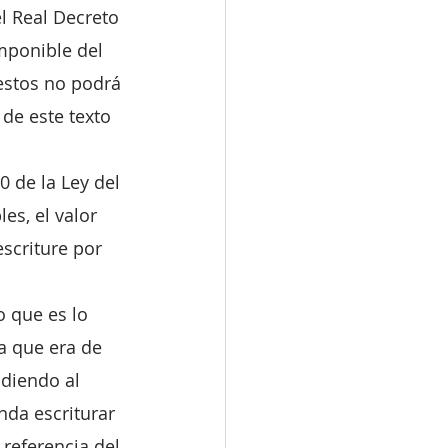
l Real Decreto 
imponible del 
estos no podrá 
de este texto 
0 de la Ley del 
es, el valor 
scriture por 
 que es lo 
a que era de 
diendo al 
nda escriturar 
referencia del 