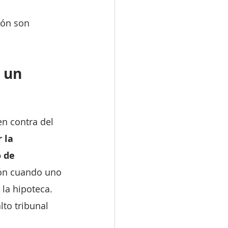
ión son 
 un 
en contra del 
 la 
 de 
ón cuando uno 
la hipoteca. 
lto tribunal 