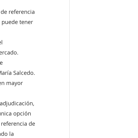
de referencia 
í puede tener 
l 
mercado.
e 
María Salcedo. 
 en mayor 
adjudicación, 
única opción 
 referencia de 
ndo la 