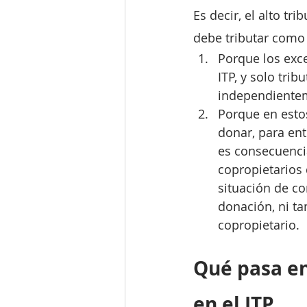
Es decir, el alto t
debe tributar como
Porque los exce
ITP, y solo trib
independientem
Porque en estos
donar, para en
es consecuencia
copropietarios 
situación de co
donación, ni ta
copropietario.
Qué pasa en
en el ITP